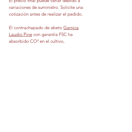
El precio final puede variar debido a
variaciones de suministro. Solicite una
cotización antes de realizar el pedido.
El contrachapado de abeto
Garnica
Laudio Pine
con garantía FSC ha
absorbido CO² en el cultivo,
convirtiendo la casa en un
almacenamiento de emisiones de
carbono.
INFORMACIÓN DEL PRODUCTO
Incluso:
VENTAJAS
Veranda a lo largo del lado de la
casa
Tiempo de construcción muy rápido
Cocina
ESPECIFICACIONES
Bien aislado
Baño
Disposición personalizable
Sistema de calefacción y aire
Dimensiones:
(aprox.)
Posibilidades de cimentación: