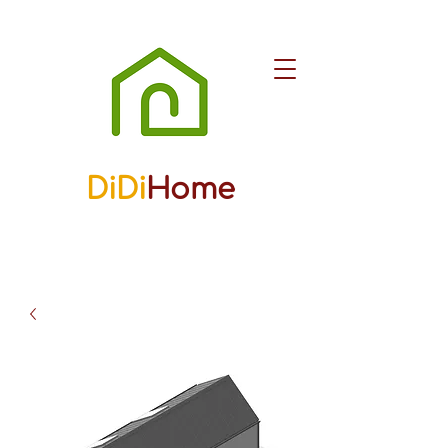
DiDi
Home