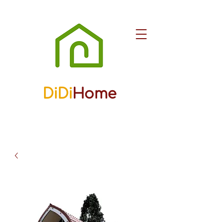
DiDi
Home