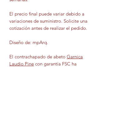
El precio final puede variar debido a
variaciones de suministro. Solicite una
cotización antes de realizar el pedido.
Diseño de:
mpArq.
El contrachapado de abeto
Garnica
Laudio Pine
con garantía FSC ha
absorbido CO² en el cultivo,
convirtiendo la casa en un
almacenamiento de emisiones de
carbono.
INFORMACIÓN DEL PRODUCTO
Incluso:
VENTAJAS
Porche cubierto